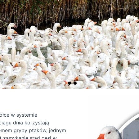
łce w systemie
iągu dnia korzystają
emem grypy ptaków, jednym
t zamykanie stad gęsi w