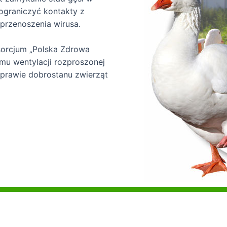
ograniczyć kontakty z
przenoszenia wirusa.
orcjum „Polska Zdrowa
mu wentylacji rozproszonej
prawie dobrostanu zwierząt
t © 2026 POLSKA ZDROWA GĘŚ | Powered by POLSKA Z