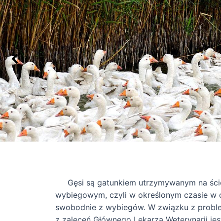
Gęsi są gatunkiem utrzymywanym na śció
wybiegowym, czyli w określonym czasie w c
swobodnie z wybiegów. W związku z probl
z zaleceń Głównego Lekarza Weterynarii jes