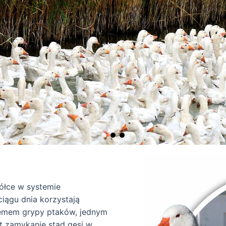
łce w systemie
iągu dnia korzystają
emem grypy ptaków, jednym
t zamykanie stad gęsi w