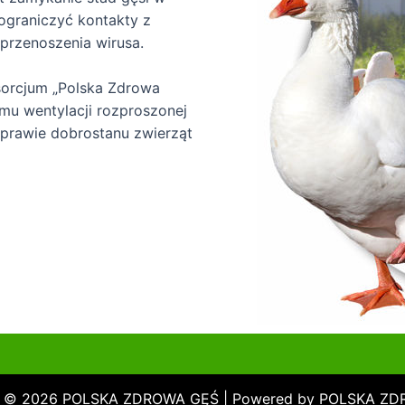
ograniczyć kontakty z
przenoszenia wirusa.
orcjum „Polska Zdrowa
mu wentylacji rozproszonej
prawie dobrostanu zwierząt
t © 2026 POLSKA ZDROWA GĘŚ | Powered by POLSKA Z