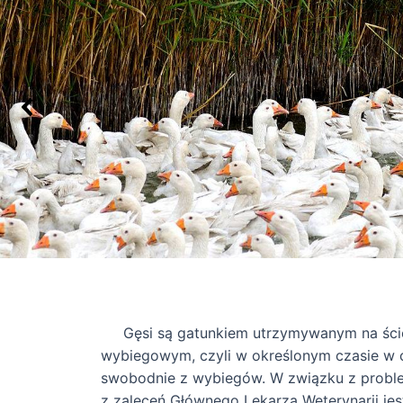
Gęsi są gatunkiem utrzymywanym na śció
wybiegowym, czyli w określonym czasie w c
swobodnie z wybiegów. W związku z probl
z zaleceń Głównego Lekarza Weterynarii jes