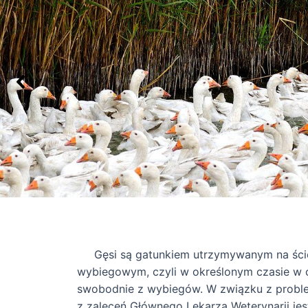
Gęsi są gatunkiem utrzymywanym na śció
wybiegowym, czyli w określonym czasie w c
swobodnie z wybiegów. W związku z probl
z zaleceń Głównego Lekarza Weterynarii jes